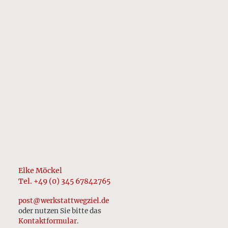
kann doch gar nicht sein! Du bist gut
vorbereitet, kennst die Bühne und weißt,
was du sagen willst. Und dann, wenn es
so weit ist krieg ich kaum ein Wort raus.
Die Angst wird…
by Elke Möckel
Elke Möckel
Tel. +49 (0) 345 67842765
post@werkstattwegziel.de
oder nutzen Sie bitte das
Kontaktformular
.