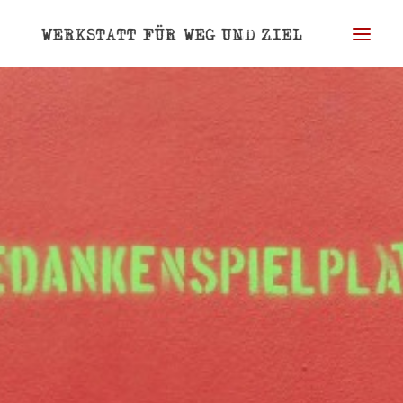
WERKSTATT
WEG
ZIEL
BLOG
PORTRAIT
REFERENZEN
KONTAKT