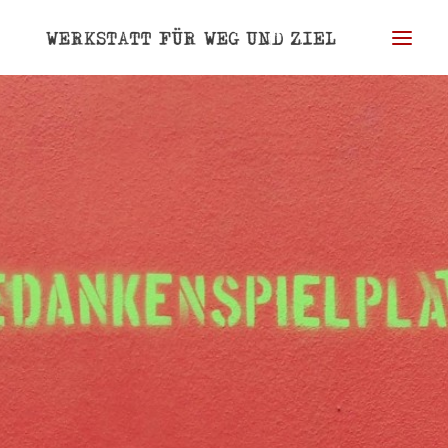
WERKSTATT
WEG
ZIEL
BLOG
PORTRAIT
REFERENZEN
KONTAKT