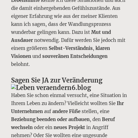
Lebensmitte
kenne ich diese Situationen und auch
die damit einhergehenden Gefühlszustände. Aus
eigener Erfahrung wie aus der meiner Klienten
kann ich sagen, dass der Wandlungsprozess
wunderbar gelingen kann. Dazu ist
Mut und
Ausdauer
notwendig. Dafür werden Sie jedoch mit
einem größeren
Selbst-Verständnis
,
klaren
Visionen
und
souveränen Entscheidungen
belohnt.
Sagen Sie JA zur Veränderung
Haben Sie schon einmal versucht, eine Situation in
Ihrem Leben zu ändern? Vielleicht wollten Sie
Ihr
Unternehmen
auf
andere Füße
stellen, eine
Beziehung beenden oder aufbauen
, den
Beruf
wechseln
oder ein
neues Projekt
in Angriff
nehmen? Oder Sie wollten eine ungesunde